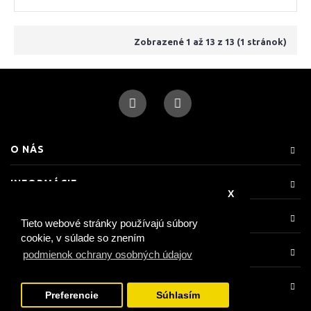
Zobrazené 1 až 13 z 13 (1 stránok)
O NÁS
INFORMÁCIE
X
ZÁKAZNÍCKA PODPORA
Tieto webové stránky používajú súbory
cookie, v súlade so znením
RÝCHLE KONTAKTY
podmienok ochrany osobných údajov
NEWSLETTER
Preferencie
Súhlasím