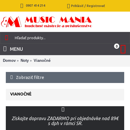
0907 414 214
Prihlásiť / Registrovať
0
MENU
Domov
Noty
Vianočné
Zobraziť filtre
VIANOČNÉ
Získajte dopravu ZADARMO pri objednávke nad 89€
s dph v rámci SR.