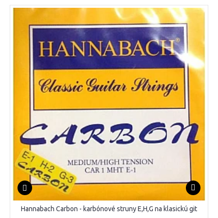
Hannabach Carbon - karbónové struny E,H,G na klasickú git